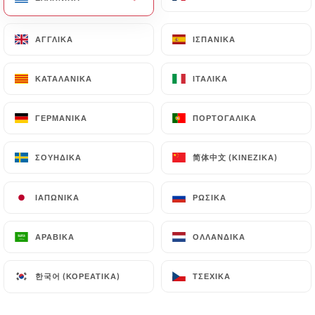
ΑΓΓΛΙΚΆ
ΑΓΓΛΙΚΆ
ΙΣΠΑΝΙΚΆ
ΙΣΠΑΝΙΚΆ
ΚΑΤΑΛΑΝΙΚΆ
ΚΑΤΑΛΑΝΙΚΆ
ΙΤΑΛΙΚΆ
ΙΤΑΛΙΚΆ
ΓΕΡΜΑΝΙΚΆ
ΓΕΡΜΑΝΙΚΆ
ΠΟΡΤΟΓΑΛΙΚΆ
ΠΟΡΤΟΓΑΛΙΚΆ
简体中文 (ΚΙΝΈΖΙΚΑ)
简体中文 (ΚΙΝΈΖΙΚΑ)
ΣΟΥΗΔΙΚΆ
ΣΟΥΗΔΙΚΆ
294 ΑΞΙΟΛΌΓΗΣΗ
ΙΑΠΩΝΙΚΆ
ΙΑΠΩΝΙΚΆ
ΡΩΣΙΚΆ
ΡΩΣΙΚΆ
RESTAURANT MAROCAIN
125 Boulevard Paul Vaillant Couturier
ΑΡΑΒΙΚΆ
ΑΡΑΒΙΚΆ
ΟΛΛΑΝΔΙΚΆ
ΟΛΛΑΝΔΙΚΆ
94240 L'Haÿ-Les-Roses France
한국어 (ΚΟΡΕΆΤΙΚΑ)
한국어 (ΚΟΡΕΆΤΙΚΑ)
ΤΣΈΧΙΚΑ
ΤΣΈΧΙΚΑ
Ποιοι είμαστε;