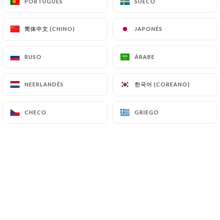
PORTUGUÉS
PORTUGUÉS
SUECO
SUECO
7.4 No comunicación de los datos personales
https://chez-leon-lhay-les-roses.fr
se abstiene
简体中文 (CHINO)
简体中文 (CHINO)
JAPONÉS
JAPONÉS
de tratar, alojar o transferir la Información
recogida de sus Clientes a un país situado fuera de
RUSO
RUSO
ÁRABE
ÁRABE
la Unión Europea o reconocido como «no
adecuado» por la Comisión Europea sin informar
한국어 (COREANO)
한국어 (COREANO)
NEERLANDÉS
NEERLANDÉS
previamente al cliente. No obstante,
https://chez-
leon-lhay-les-roses.fr
sigue siendo libre de elegir
CHECO
CHECO
GRIEGO
GRIEGO
a sus subcontratistas técnicos y comerciales,
siempre y cuando presenten las garantías
suficientes con respecto a las exigencias del
Reglamento General de Protección de Datos
(RGPD: n° 2016-679).
https://chez-leon-lhay-les-roses.fr
se
compromete a tomar todas las precauciones
necesarias para preservar la seguridad de la