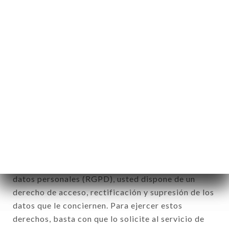
físicas a las que se aplica» (artículo 4 de la ley n°
78-17 del 6 de enero de 1978).
12. Utilización de los datos en el marco
de la inscripción al boletín de noticias.
Datos recogidos con el fin de enviar ofertas
comerciales relativas a la marca CHEZ LEON. Los
datos recogidos podrán ser tratados por el
conjunto de las filiales y subfiliales de la sociedad.
De conformidad con la ley Informática y Libertad
del 6 de enero de 1978 y modificada en 2004, así
como con el Reglamento sobre la protección de los
datos personales (RGPD), usted dispone de un
derecho de acceso, rectificación y supresión de los
datos que le conciernen. Para ejercer estos
derechos, basta con que lo solicite al servicio de