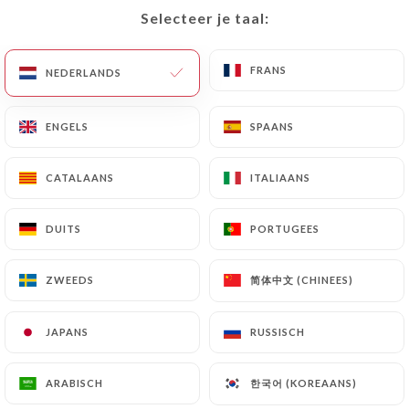
Selecteer je taal:
Selecteer je taal:
NL
MENU
FRANS
FRANS
NEDERLANDS
NEDERLANDS
ENGELS
ENGELS
SPAANS
SPAANS
/
HOME
CONTACT
CATALAANS
CATALAANS
ITALIAANS
ITALIAANS
Contact
DUITS
DUITS
PORTUGEES
PORTUGEES
简体中文 (CHINEES)
简体中文 (CHINEES)
ZWEEDS
ZWEEDS
JAPANS
JAPANS
RUSSISCH
RUSSISCH
Chez Leon
한국어 (KOREAANS)
한국어 (KOREAANS)
ARABISCH
ARABISCH