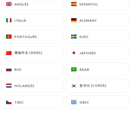
ANGLÈS
ANGLÈS
ESPANYOL
ESPANYOL
ITALIÀ
ITALIÀ
ALEMANY
ALEMANY
Tajines
PORTUGUÈS
PORTUGUÈS
SUEC
SUEC
Tajine agneau aux olives
19.00€
简体中文 (XINÈS)
简体中文 (XINÈS)
JAPONÈS
JAPONÈS
Tajine poisson
RUS
RUS
ÀRAB
ÀRAB
20.50€
한국어 (COREÀ)
한국어 (COREÀ)
HOLANDÈS
HOLANDÈS
Tajine canard navets caramélisés
20.50€
TXEC
TXEC
GREC
GREC
Tajine poulet citron olives confites
16.50€