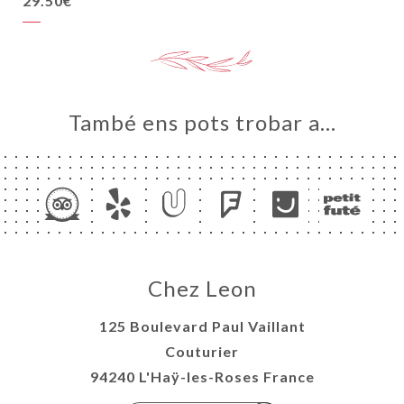
29.50€
També ens pots trobar a…
Chez Leon
125 Boulevard Paul Vaillant
Couturier
94240 L'Haÿ-les-Roses France