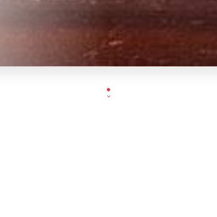
Chez Leon
est votre lieu incontournable pour dég
traditionnelles Marocain
Un personnel accueillant, une ambiance amusante
seront offerts.