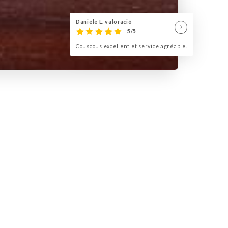
Danièle L. valoració
5/5
Couscous excellent et service agréable.
uster de délicieuses recettes
es.
 et un service luxueux vous