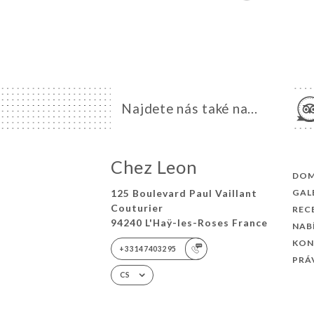
Najdete nás také na...
Chez Leon
DO
125 Boulevard Paul Vaillant
GAL
Couturier
REC
94240 L'Haÿ-les-Roses France
NAB
KON
+33147403295
PRÁ
CS