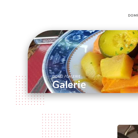
DOM
/
DOMŮ
GALERIE
Galerie