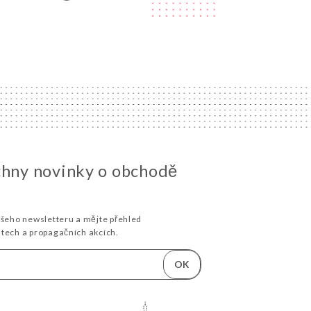
chny novinky o obchodě
ašeho newsletteru a mějte přehled
stech a propagačních akcích.
OK