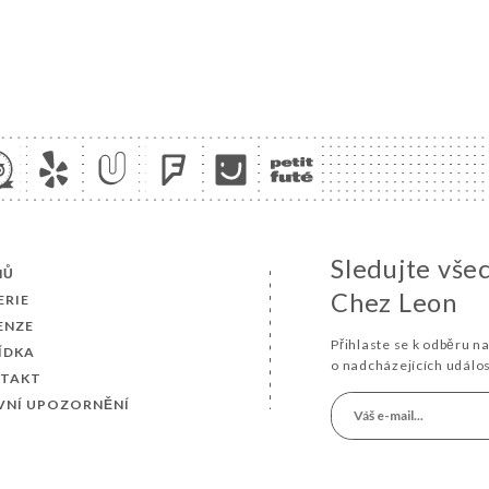
Sledujte vše
MŮ
Chez Leon
ERIE
ENZE
Přihlaste se k odběru n
ÍDKA
o nadcházejících událo
TAKT
VNÍ UPOZORNĚNÍ