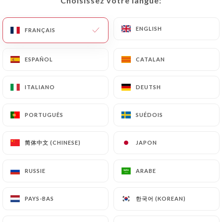
Choisissez votre langue:
Choisissez votre langue:
FR
MENU
ENGLISH
ENGLISH
FRANÇAIS
FRANÇAIS
ESPAÑOL
ESPAÑOL
CATALAN
CATALAN
ITALIANO
ITALIANO
DEUTSH
DEUTSH
/
ACCUEIL
GALERIE
Galerie
PORTUGUÊS
PORTUGUÊS
SUÉDOIS
SUÉDOIS
简体中文 (CHINESE)
简体中文 (CHINESE)
JAPON
JAPON
RUSSIE
RUSSIE
ARABE
ARABE
한국어 (KOREAN)
한국어 (KOREAN)
PAYS-BAS
PAYS-BAS