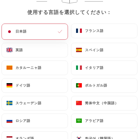
使用する言語を選択してください：
使用する言語を選択してください：
メニュー
JA
フランス語
フランス語
日本語
日本語
英語
英語
スペイン語
スペイン語
/
ホーム
レビュー
レビュー
カタルーニャ語
カタルーニャ語
イタリア語
イタリア語
ドイツ語
ドイツ語
ポルトガル語
ポルトガル語
スウェーデン語
スウェーデン語
简体中文（中国語）
简体中文（中国語）
294 Uniitiのレビュー
4.6 / 5
ロシア語
ロシア語
アラビア語
アラビア語
100%リアル、検証済みレビュー。
オランダ語
オランダ語
한국어（韓国語）
한국어（韓国語）