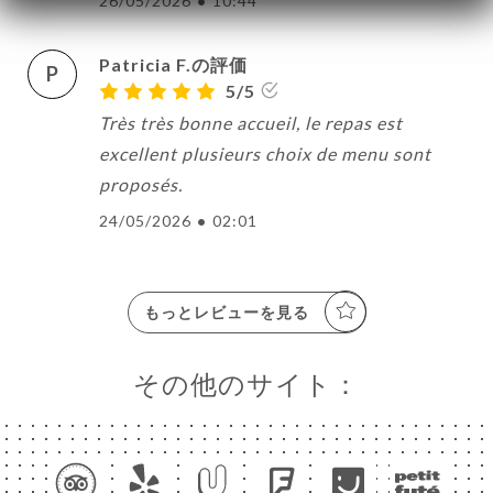
26/05/2026
•
10:44
Patricia F.の評価
P
5/5
Très très bonne accueil, le repas est
excellent plusieurs choix de menu sont
proposés.
24/05/2026
•
02:01
もっとレビューを見る
その他のサイト：