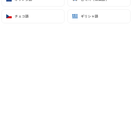
チェコ語
チェコ語
ギリシャ語
ギリシャ語
Danièle L.の評価
D
5/5
Couscous excellent et service agréable.
02/07/2026
•
03:26
Sylvie D.の評価
S
4/5
29/06/2026
•
08:57
Sandrine D.の評価
S
5/5
18/06/2026
•
07:05