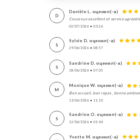
Danièle L. оценил(-а)
D
Couscous excellent et service agréabl
02/07/2026
•
03:26
Sylvie D. оценил(-а)
S
29/06/2026
•
08:57
Sandrine D. оценил(-а)
S
18/06/2026
•
07:05
Monique W. оценил(-а)
M
Bon accueil, bon repas , bonne ambia
13/06/2026
•
11:10
Sandrine O. оценил(-а)
S
12/06/2026
•
01:44
Yvette M. оценил(-а)