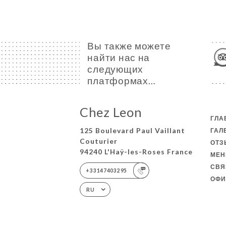
Вы также можете
найти нас на
следующих
платформах…
Chez Leon
ГЛА
125 Boulevard Paul Vaillant
ГАЛ
Couturier
ОТ
94240 L'Haÿ-les-Roses France
МЕ
СВЯ
+33147403295
ОФИ
RU