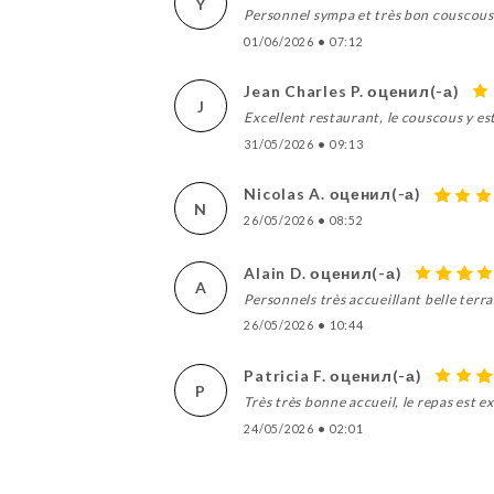
Y
Personnel sympa et très bon couscous
01/06/2026
•
07:12
Jean Charles P. оценил(-а)
J
Excellent restaurant, le couscous y est
31/05/2026
•
09:13
Nicolas A. оценил(-а)
N
26/05/2026
•
08:52
Alain D. оценил(-а)
A
Personnels très accueillant belle terr
26/05/2026
•
10:44
Patricia F. оценил(-а)
P
Très très bonne accueil, le repas est 
24/05/2026
•
02:01